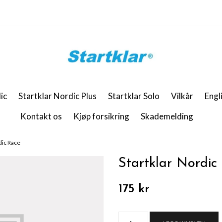
ic
Startklar Nordic Plus
Startklar Solo
Vilkår
Engl
Kontakt os
Kjøp forsikring
Skademelding
dic Race
Startklar Nordic
175 kr