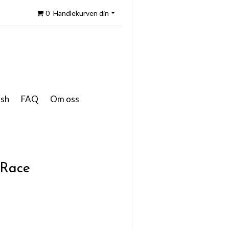
0
Handlekurven din
ish
FAQ
Om oss
 Race