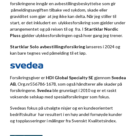
forsikringene inngår en avbestillingsbeskyttelse som gir
påmeldingsavgiften tilbake ved sykdom, skade eller
graviditet som gjør at jeg ikke kan delta. Når jeg stiller til
start, er det inkludert en ulykkesforsikring som gjelder under
arrangementet og på reisen til og fra. I
Startklar Nordic
Pluss
gjelder ulykkesforsikringen også hver gang jeg trener.
Startklar Solo avbestillingsforsikring
lanseres i 2024 og
kan bare tegnes ved påmelding til et løp.
Forsikringsgiver er
HDI Global Specialty
SE
gjennom
Svedea
AB
, Org.nr
556786-1678
, som også håndterer alle skader på
forsikringene.
Svedea
ble grunnlagt i 2010 og er et raskt
voksende selskap med spesialforsikringer som fokus.
Svedeas fokus på utvalgte nisjer og en kundeorientert
bedriftskultur har resultert i en høy andel fornøyde kunder
og topplasseringer i målinger fra Svenskt Kvalitetsindex.